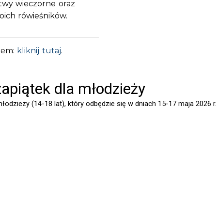
twy wieczorne oraz
oich rówieśników.
nem:
kliknij tutaj
.