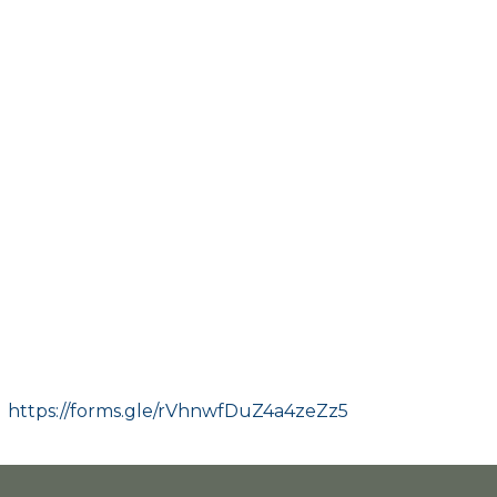
:
https://forms.gle/rVhnwfDuZ4a4zeZz5