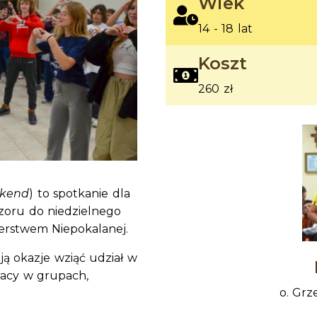
Wiek
14 - 18 lat
Koszt
260 zł
kend
) to spotkanie dla
zoru do niedzielnego
erstwem Niepokalanej.
ją okazje wziąć udział w
racy w grupach,
o. Grz