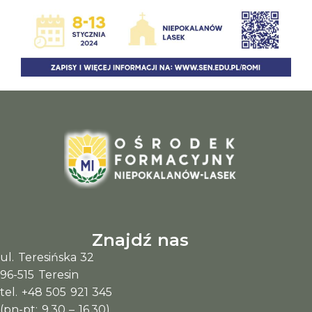
Znajdź nas
ul. Teresińska 32
96-515 Teresin
tel. +48 505 921 345
(pn-pt: 9.30 – 16.30)